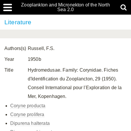
Zooplankton and Micronekton of the North
Sea 2.0
Literature
Authors(s)
Russell, F.S.
Year
1950b
Title
Hydromedusae. Family: Corynidae. Fiches
d'Identification du Zooplancton, 29 (1950).
Conseil International pour l'Exploration de la
Mer, Kopenhagen.
Coryne producta
Coryne prolifera
Dipurena halterata