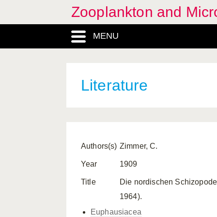
Zooplankton and Micro
MENU
Literature
Authors(s)
Zimmer, C.
Year
1909
Title
Die nordischen Schizopoden.
1964).
Euphausiacea